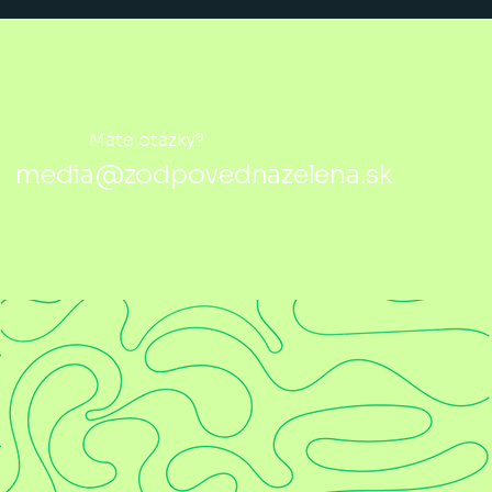
Máte otázky?
media@zodpovednazelena.sk