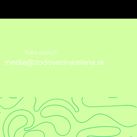
Máte otázky?
media@zodovednazelena.sk